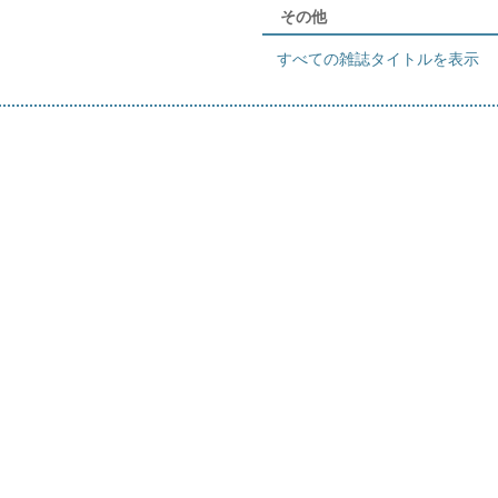
その他
すべての雑誌タイトルを表示