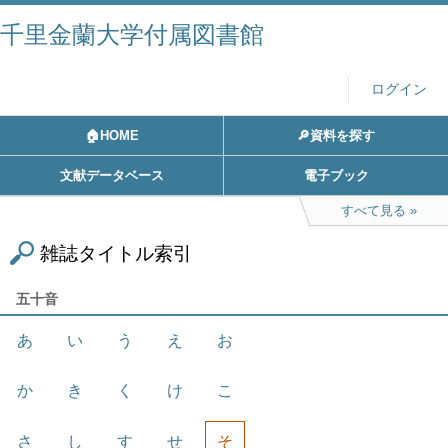
千里金蘭大学付属図書館
ログイン
🏠HOME
🔎資料を探す
文献データベース
電子ブック
すべて見る
雑誌タイトル索引
五十音
あ
い
う
え
お
か
き
く
け
こ
さ
し
す
せ
そ