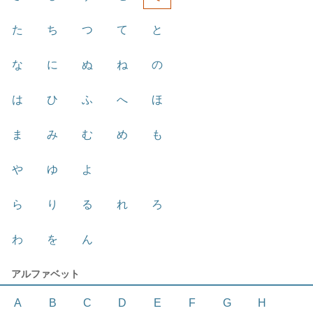
た
ち
つ
て
と
な
に
ぬ
ね
の
は
ひ
ふ
へ
ほ
ま
み
む
め
も
や
ゆ
よ
ら
り
る
れ
ろ
わ
を
ん
アルファベット
A
B
C
D
E
F
G
H