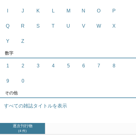
I
J
K
L
M
N
O
P
Q
R
S
T
U
V
W
X
Y
Z
数字
1
2
3
4
5
6
7
8
9
0
その他
すべての雑誌タイトルを表示
逐次刊行物
4 件