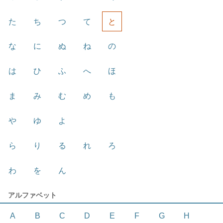
た
ち
つ
て
と
な
に
ぬ
ね
の
は
ひ
ふ
へ
ほ
ま
み
む
め
も
や
ゆ
よ
ら
り
る
れ
ろ
わ
を
ん
アルファベット
A
B
C
D
E
F
G
H