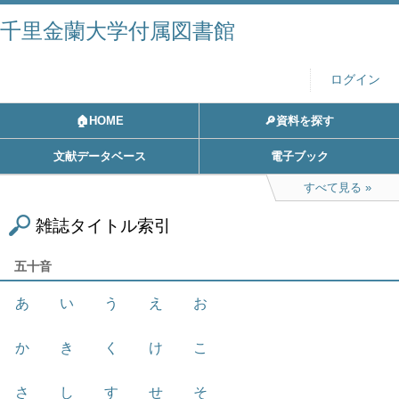
千里金蘭大学付属図書館
ログイン
🏠HOME
🔎資料を探す
文献データベース
電子ブック
すべて見る
雑誌タイトル索引
五十音
あ
い
う
え
お
か
き
く
け
こ
さ
し
す
せ
そ