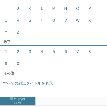
I
J
K
L
M
N
O
P
Q
R
S
T
U
V
W
X
Y
Z
数字
1
2
3
4
5
6
7
8
9
0
その他
すべての雑誌タイトルを表示
逐次刊行物
4 件