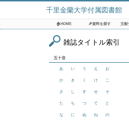
千里金蘭大学付属図書館
🏠HOME
🔎資料を探す
文献
雑誌タイトル索引
五十音
あ
い
う
え
お
か
き
く
け
こ
さ
し
す
せ
そ
た
ち
つ
て
と
な
に
ぬ
ね
の