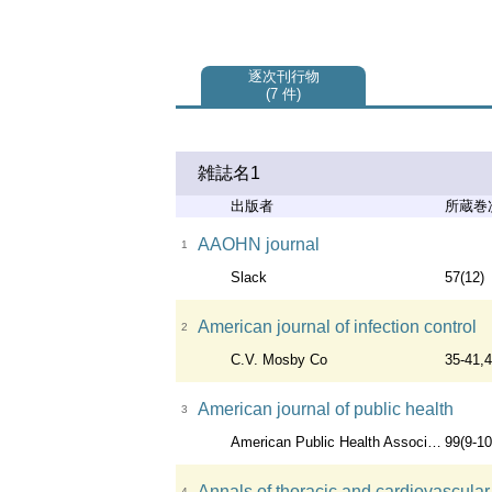
逐次刊行物
7 件
雑誌名1
出版者
所蔵巻
AAOHN journal
1
Slack
57(12)
American journal of infection control
2
C.V. Mosby Co
35-41,4
American journal of public health
3
American Public Health Association
99(9-10
Annals of thoracic and cardiovascular
4