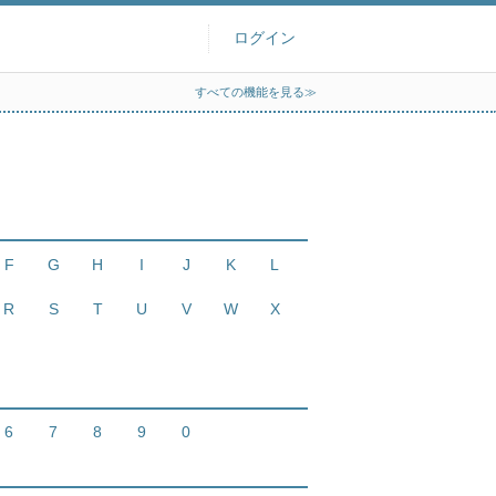
ログイン
すべての機能を見る≫
F
G
H
I
J
K
L
R
S
T
U
V
W
X
6
7
8
9
0