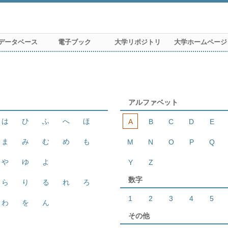
データベース
電子ブック
大学リポジトリ
大学ホームページ
アルファベット
は
ひ
ふ
へ
ほ
A
B
C
D
E
ま
み
む
め
も
M
N
O
P
Q
や
ゆ
よ
Y
Z
数字
ら
り
る
れ
ろ
1
2
3
4
5
わ
を
ん
その他