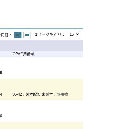
1ページあたり
示切替
OPAC用備考
09
14
35-42：製本配架 未製本：4F書庫
10