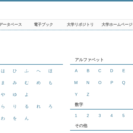
データベース
電子ブック
大学リポジトリ
大学ホームページ
アルファベット
は
ひ
ふ
へ
ほ
A
B
C
D
E
ま
み
む
め
も
M
N
O
P
Q
や
ゆ
よ
Y
Z
数字
ら
り
る
れ
ろ
1
2
3
4
5
わ
を
ん
その他