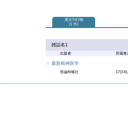
逐次刊行物
1 件
雑誌名1
出版者
所蔵巻
最新精神医学
1
世論時報社
17(3-6)