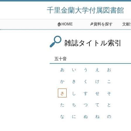
千里金蘭大学付属図書館
🏠HOME
🔎資料を探す
文献
雑誌タイトル索引
五十音
あ
い
う
え
お
か
き
く
け
こ
さ
し
す
せ
そ
た
ち
つ
て
と
な
に
ぬ
ね
の