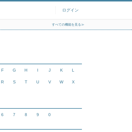
ログイン
すべての機能を見る≫
F
G
H
I
J
K
L
R
S
T
U
V
W
X
6
7
8
9
0