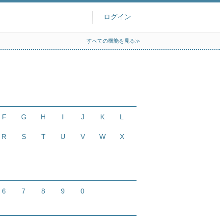
ログイン
すべての機能を見る≫
F
G
H
I
J
K
L
R
S
T
U
V
W
X
6
7
8
9
0