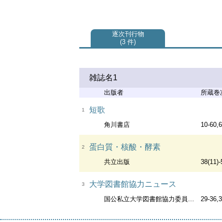
逐次刊行物
3 件
雑誌名1
出版者
所蔵巻
短歌
1
角川書店
10-60,6
蛋白質・核酸・酵素
2
共立出版
38(11)-
大学図書館協力ニュース
3
国公私立大学図書館協力委員会大学図書館協力ニュース編集委員会 : 学術文献普及会 (頒布)
29-36,3