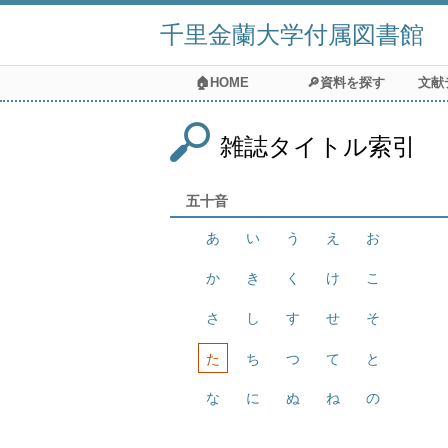
千里金蘭大学付属図書館
🏠HOME
🔎資料を探す
文献
雑誌タイトル索引
五十音
あ
い
う
え
お
か
き
く
け
こ
さ
し
す
せ
そ
た
ち
つ
て
と
な
に
ぬ
ね
の