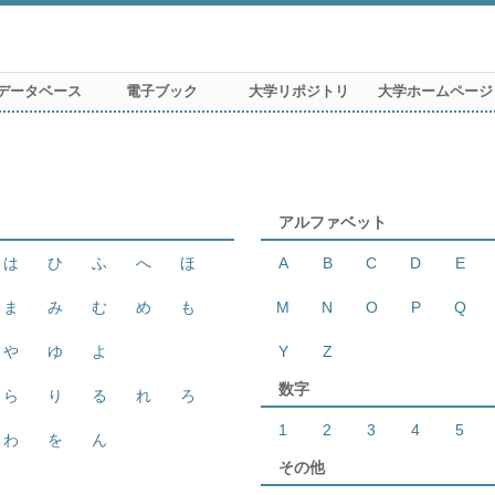
データベース
電子ブック
大学リポジトリ
大学ホームページ
アルファベット
は
ひ
ふ
へ
ほ
A
B
C
D
E
ま
み
む
め
も
M
N
O
P
Q
や
ゆ
よ
Y
Z
数字
ら
り
る
れ
ろ
1
2
3
4
5
わ
を
ん
その他