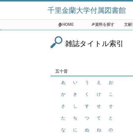
千里金蘭大学付属図書館
🏠HOME
🔎資料を探す
文献
雑誌タイトル索引
五十音
あ
い
う
え
お
か
き
く
け
こ
さ
し
す
せ
そ
た
ち
つ
て
と
な
に
ぬ
ね
の