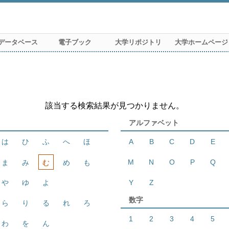
データベース
電子ブック
大学リポジトリ
大学ホームページ
該当する検索結果が見つかりません。
アルファベット
は
ひ
ふ
へ
ほ
A
B
C
D
E
M
N
O
P
Q
ま
み
む
め
も
や
ゆ
よ
Y
Z
数字
ら
り
る
れ
ろ
1
2
3
4
5
わ
を
ん