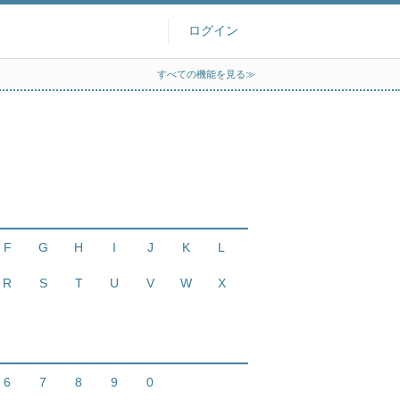
ログイン
すべての機能を見る≫
F
G
H
I
J
K
L
R
S
T
U
V
W
X
6
7
8
9
0