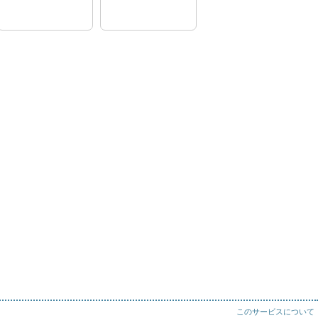
534817E
534816G
閲覧室
閲覧室
推薦図書：畑祥雄
推薦図書：畑祥雄
先生
先生
このサービスについて