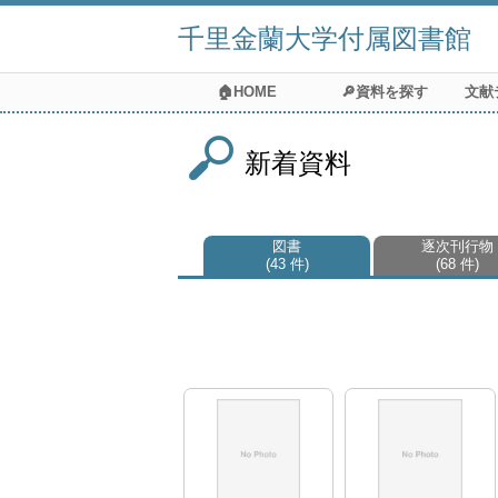
千里金蘭大学付属図書館
🏠HOME
🔎資料を探す
文献
新着資料
図書
逐次刊行物
43 件
68 件