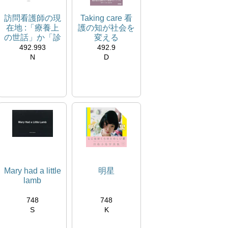
訪問看護師の現
Taking care 看
在地 :「療養上
護の知が社会を
の世話」か「診
変える
療の補助」か
492.993
492.9
N
D
534819B
534820J
閲覧室
閲覧室
推薦図書：伊藤朗
推薦図書：伊藤朗
子先生
子先生
Mary had a little
明星
lamb
748
748
S
K