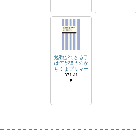
534823D
534818C
閲覧室
閲覧室
子ども支援コーナ
推薦図書：伊藤朗
ー 英語絵本
子先生
勉強ができる子
は何が違うのか
ちくまプリマー
新書 ; 439
371.41
E
534813G
閲覧室
3F井上裕樹先生課
題図書