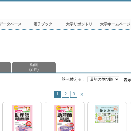
データベース
電子ブック
大学リポジトリ
大学ホームページ
動画
2 件
並べ替える
表
1
2
3