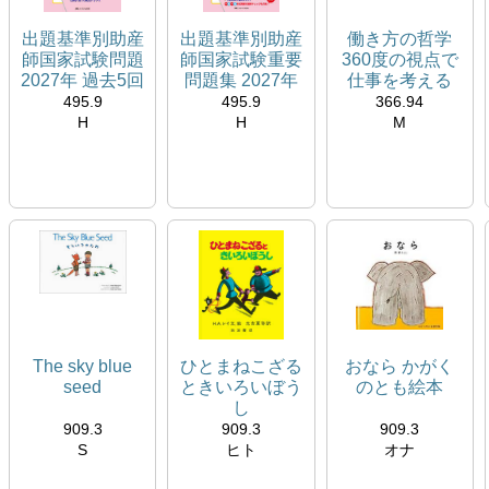
出題基準別助産
出題基準別助産
働き方の哲学
師国家試験問題
師国家試験重要
360度の視点で
2027年 過去5回
問題集 2027年
仕事を考える
分完全収載!
第110回助産師
495.9
495.9
366.94
国試対策ブック
H
H
M
534827A
534828I
534826B
閲覧室
閲覧室
閲覧室
2Ｆ中央 国試対策
2Ｆ中央 国試対策
推薦図書：小原淳
本コーナー
本コーナー
一先生
The sky blue
ひとまねこざる
おなら かがく
seed
ときいろいぼう
のとも絵本
し
909.3
909.3
909.3
S
ヒト
オナ