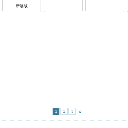
新装版
534824B
534821H
534822F
閲覧室
閲覧室
閲覧室
子ども支援コーナ
子ども支援コーナ
子ども支援コーナ
ー 英語絵本
ー
ー
1
2
3