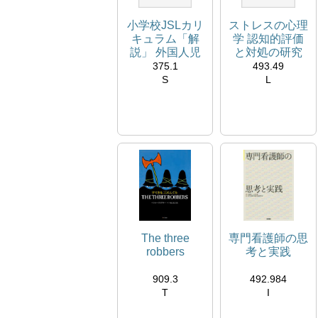
小学校JSLカリ
ストレスの心理
キュラム「解
学 認知的評価
説」 外国人児
と対処の研究
童の「教科と日
375.1
493.49
本語」シリーズ
S
L
534831C
534834H
閲覧室
3階ﾃｰﾏ展示ｺｰﾅｰ
学生選書ブロック
The three
専門看護師の思
robbers
考と実践
909.3
492.984
T
I