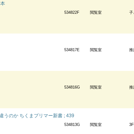
絵本
534822F
閲覧室
子
534817E
閲覧室
推
534816G
閲覧室
推
うのか ちくまプリマー新書 ; 439
534813G
閲覧室
3