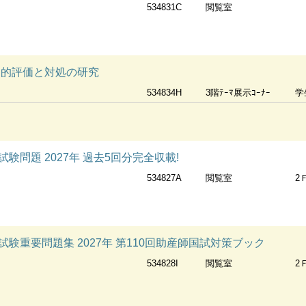
534831C
閲覧室
知的評価と対処の研究
534834H
3階ﾃｰﾏ展示ｺｰﾅｰ
学
験問題 2027年 過去5回分完全収載!
534827A
閲覧室
2
験重要問題集 2027年 第110回助産師国試対策ブック
534828I
閲覧室
2