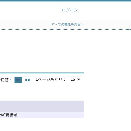
ログイン
すべての機能を見る≫
1ページあたり
示切替
PAC用備考