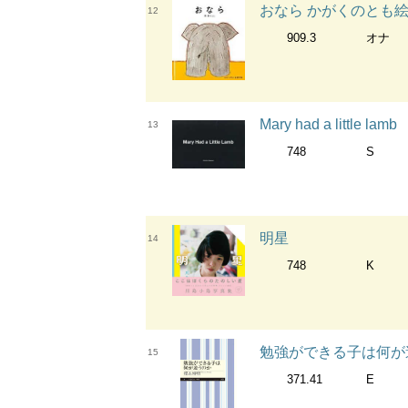
おなら かがくのとも
12
909.3
オナ
Mary had a little lamb
13
748
S
明星
14
748
K
勉強ができる子は何が違
15
371.41
E