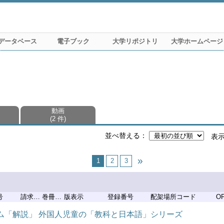
データベース
電子ブック
大学リポジトリ
大学ホームページ
動画
2 件
並べ替える
表
1
2
3
号
請求記号
巻冊記号
版表示
登録番号
配架場所コード
O
ラム「解説」 外国人児童の「教科と日本語」シリーズ