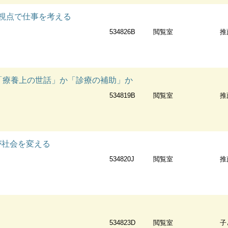
の視点で仕事を考える
534826B
閲覧室
推
:「療養上の世話」か「診療の補助」か
534819B
閲覧室
推
の知が社会を変える
534820J
閲覧室
推
534823D
閲覧室
子