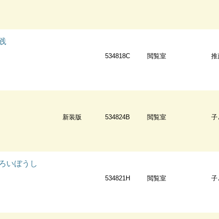
践
534818C
閲覧室
推
新装版
534824B
閲覧室
子
ろいぼうし
534821H
閲覧室
子