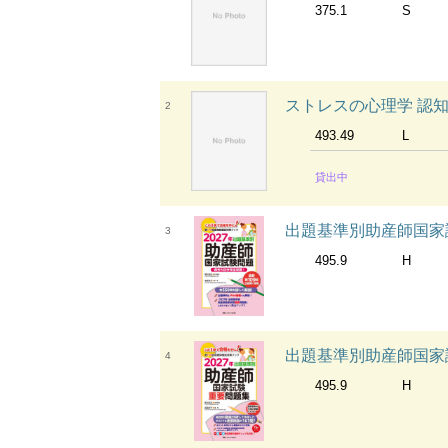
375.1
S
ストレスの心理学 認
2
493.49
L
貸出中
出題基準別助産師国家試
3
495.9
H
出題基準別助産師国家試
4
495.9
H