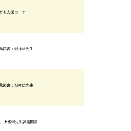
ども支援コーナー
薦図書：畑祥雄先生
薦図書：畑祥雄先生
F井上裕樹先生課題図書