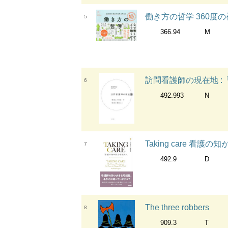
働き方の哲学 360度
5
366.94
M
訪問看護師の現在地 
6
492.993
N
Taking care 看護
7
492.9
D
The three robbers
8
909.3
T