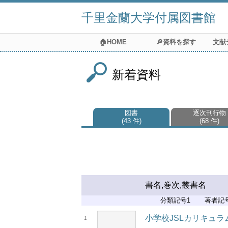
千里金蘭大学付属図書館
🏠HOME
🔎資料を探す
文献
新着資料
図書
逐次刊行物
43 件
68 件
書名,巻次,叢書名
分類記号1
著者記
小学校JSLカリキュ
1