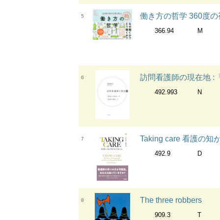
働き方の哲学 360度
5
366.94
M
訪問看護師の現在地 
6
492.993
N
Taking care 看護
7
492.9
D
The three robbers
8
909.3
T