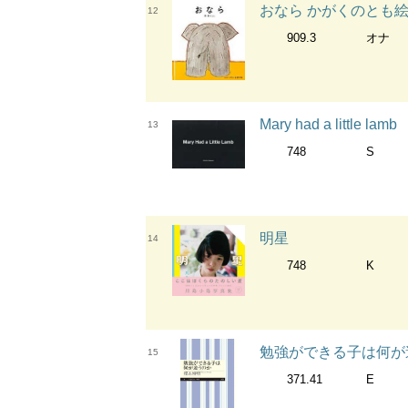
おなら かがくのとも
12
909.3
オナ
Mary had a little lamb
13
748
S
明星
14
748
K
勉強ができる子は何が違
15
371.41
E