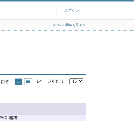
ログイン
すべての機能を見る≫
1ページあたり
示切替
PAC用備考