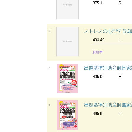
375.1
S
ストレスの心理学 認
2
493.49
L
貸出中
出題基準別助産師国家試
3
495.9
H
出題基準別助産師国家試
4
495.9
H