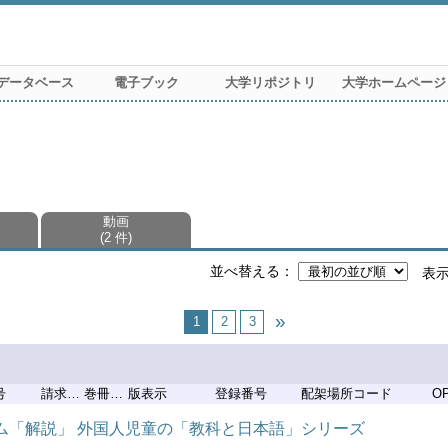
データベース
電子ブック
大学リポジトリ
大学ホームページ
動画
2 件
並べ替える
表
1
2
3
号
請求記号
巻冊記号
版表示
登録番号
配架場所コード
O
ラム「解説」 外国人児童の「教科と日本語」シリーズ