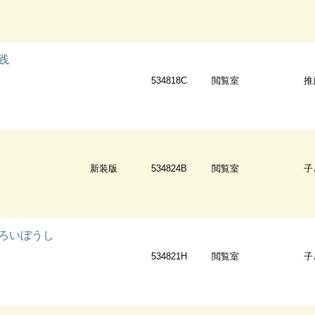
践
534818C
閲覧室
推
新装版
534824B
閲覧室
子
ろいぼうし
534821H
閲覧室
子