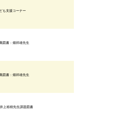
ども支援コーナー
薦図書：畑祥雄先生
薦図書：畑祥雄先生
F井上裕樹先生課題図書