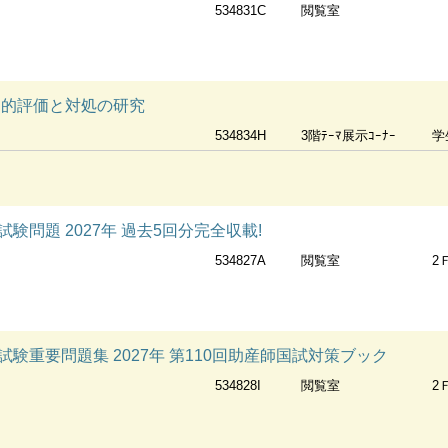
534831C
閲覧室
知的評価と対処の研究
534834H
3階ﾃｰﾏ展示ｺｰﾅｰ
学
験問題 2027年 過去5回分完全収載!
534827A
閲覧室
2
験重要問題集 2027年 第110回助産師国試対策ブック
534828I
閲覧室
2