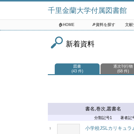
千里金蘭大学付属図書館
🏠HOME
🔎資料を探す
文献
新着資料
図書
逐次刊行物
43 件
68 件
書名,巻次,叢書名
分類記号1
著者記
小学校JSLカリキュ
1