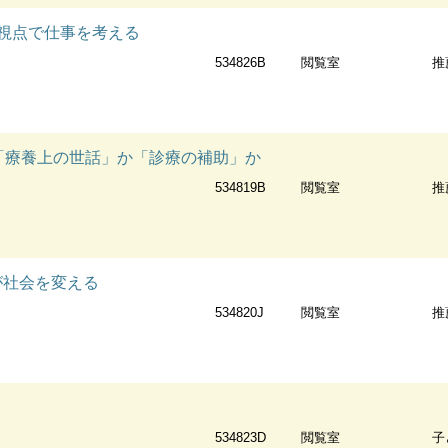
の視点で仕事を考える
534826B
閲覧室
推
:「療養上の世話」か「診療の補助」か
534819B
閲覧室
推
の知が社会を変える
534820J
閲覧室
推
534823D
閲覧室
子