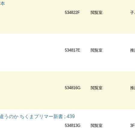
絵本
534822F
閲覧室
子
534817E
閲覧室
推
534816G
閲覧室
推
うのか ちくまプリマー新書 ; 439
534813G
閲覧室
3