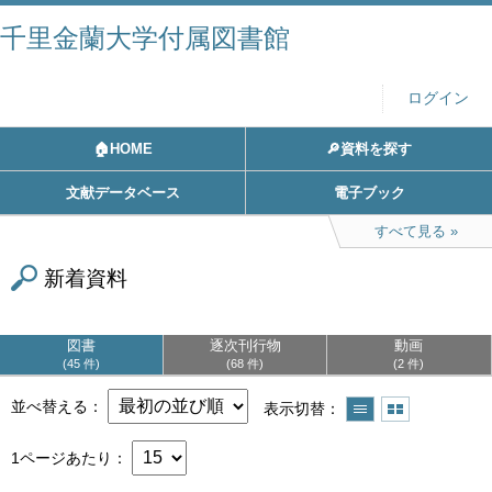
千里金蘭大学付属図書館
ログイン
🏠HOME
🔎資料を探す
文献データベース
電子ブック
すべて見る
新着資料
図書
逐次刊行物
動画
45 件
68 件
2 件
並べ替える
表示切替
1ページあたり