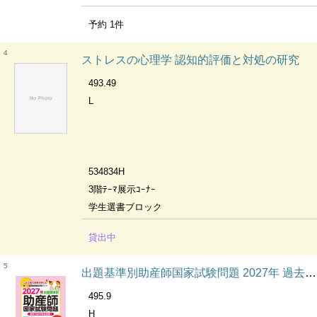
予約
1
件
4
ストレスの心理学 認知的評価と対処の研究
493.49
L
534834H
3階ﾃｰﾏ展示ｺｰﾅｰ
学生選書ブロック
貸出中
5
出題基準別助産師国家試験問題 2027年 過去5回分完全収載!
495.9
H