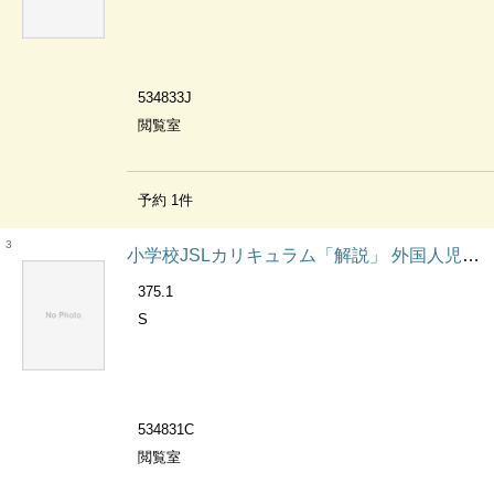
534833J
閲覧室
予約
1
件
3
小学校JSLカリキュラム「解説」 外国人児童の「教科と日本語」シリーズ
375.1
S
534831C
閲覧室