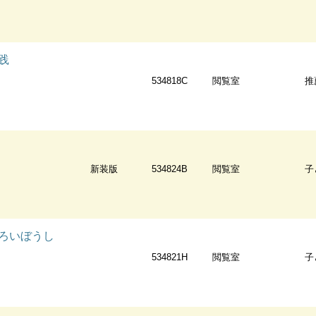
践
534818C
閲覧室
推
新装版
534824B
閲覧室
子
ろいぼうし
534821H
閲覧室
子