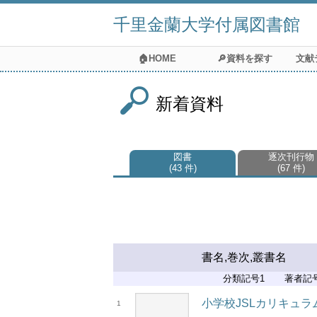
千里金蘭大学付属図書館
🏠HOME
🔎資料を探す
文献
新着資料
図書
逐次刊行物
43 件
67 件
書名,巻次,叢書名
分類記号1
著者記
小学校JSLカリキュ
1