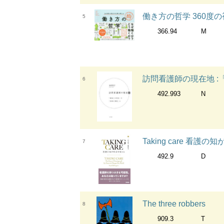
働き方の哲学 360度
5
366.94
M
訪問看護師の現在地 
6
492.993
N
Taking care 看護
7
492.9
D
The three robbers
8
909.3
T