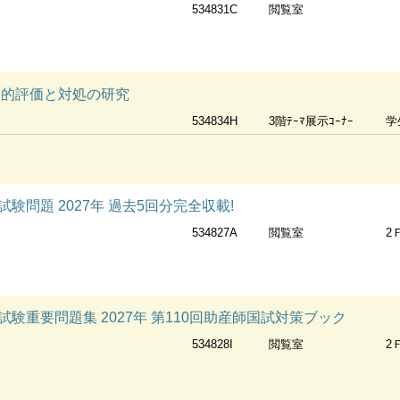
534831C
閲覧室
知的評価と対処の研究
534834H
3階ﾃｰﾏ展示ｺｰﾅｰ
学
験問題 2027年 過去5回分完全収載!
534827A
閲覧室
2
験重要問題集 2027年 第110回助産師国試対策ブック
534828I
閲覧室
2