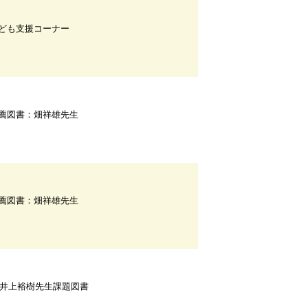
ども支援コーナー
薦図書：畑祥雄先生
薦図書：畑祥雄先生
F井上裕樹先生課題図書