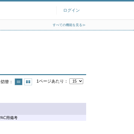
ログイン
すべての機能を見る≫
1ページあたり
示切替
PAC用備考