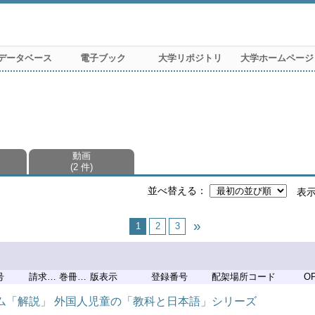
データベース
電子ブック
大学リポジトリ
大学ホームページ
動画
2 件
並べ替える
表
1
2
3
号
請求記号
巻冊記号
版表示
登録番号
配架場所コード
O
ラム「解説」 外国人児童の「教科と日本語」シリーズ