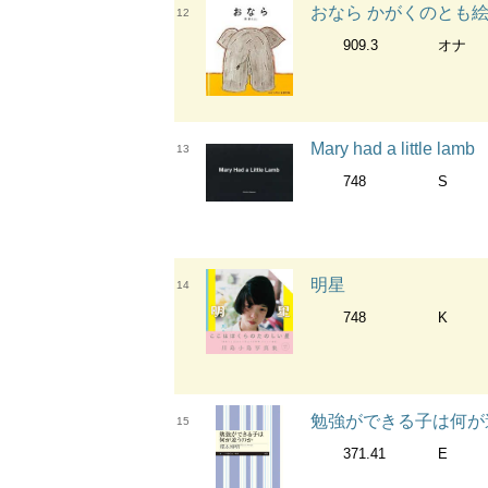
おなら かがくのとも
12
909.3
オナ
Mary had a little lamb
13
748
S
明星
14
748
K
勉強ができる子は何が違
15
371.41
E