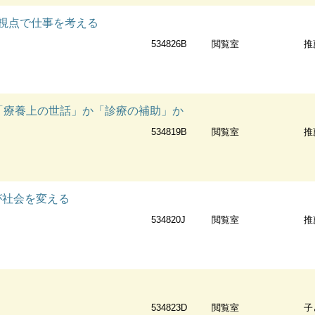
の視点で仕事を考える
534826B
閲覧室
推
:「療養上の世話」か「診療の補助」か
534819B
閲覧室
推
の知が社会を変える
534820J
閲覧室
推
534823D
閲覧室
子