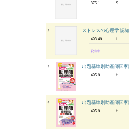
375.1
S
ストレスの心理学 認
2
493.49
L
貸出中
出題基準別助産師国家試
3
495.9
H
出題基準別助産師国家試
4
495.9
H