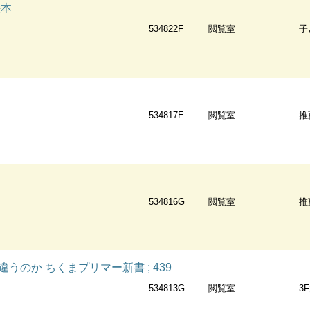
絵本
534822F
閲覧室
子
534817E
閲覧室
推
534816G
閲覧室
推
うのか ちくまプリマー新書 ; 439
534813G
閲覧室
3