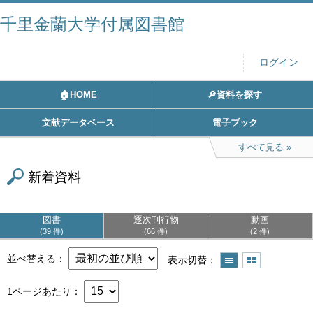
千里金蘭大学付属図書館
ログイン
🏠HOME
🔎資料を探す
文献データベース
電子ブック
すべて見る
新着資料
図書
逐次刊行物
動画
39 件
66 件
2 件
並べ替える
表示切替
1ページあたり