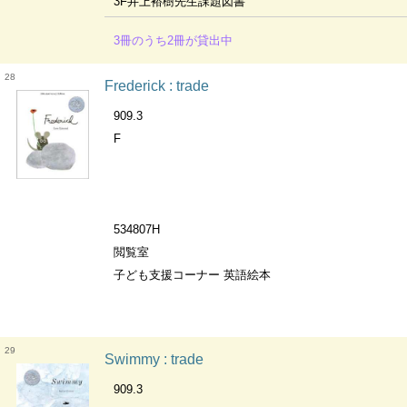
3F井上裕樹先生課題図書
3冊のうち2冊が貸出中
28
Frederick : trade
909.3
F
534807H
閲覧室
子ども支援コーナー 英語絵本
29
Swimmy : trade
909.3