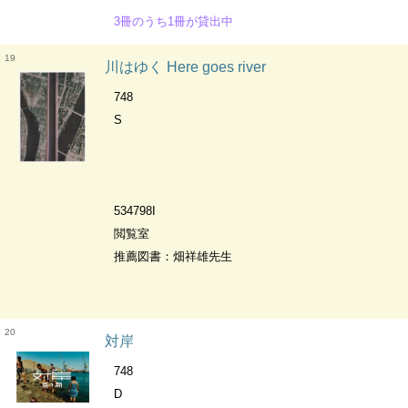
3冊のうち1冊が貸出中
19
川はゆく Here goes river
748
S
534798I
閲覧室
推薦図書：畑祥雄先生
20
対岸
748
D