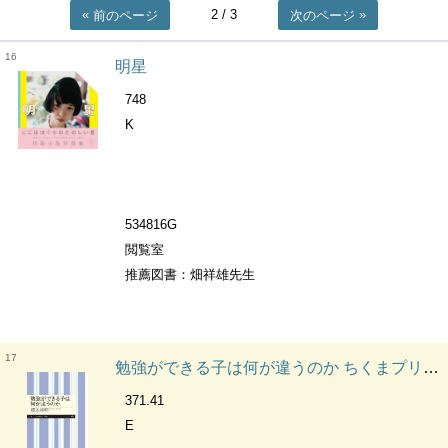
2
/ 3
前のページ
次のページ
16
明星
748
K
534816G
閲覧室
推薦図書：畑祥雄先生
17
勉強ができる子は何が違うのか ちくまプリマー新書 ; 439
371.41
E