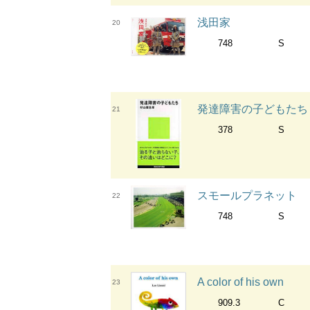
浅田家
20
748
S
発達障害の子どもたち 講
21
378
S
スモールプラネット
22
748
S
A color of his own
23
909.3
C