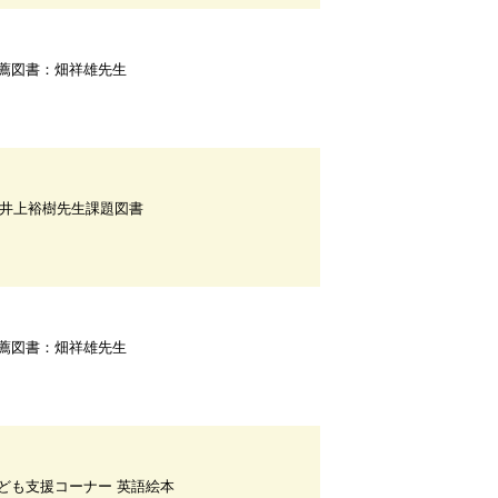
薦図書：畑祥雄先生
F井上裕樹先生課題図書
薦図書：畑祥雄先生
ども支援コーナー 英語絵本