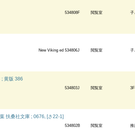
534808F
閲覧室
子
New Viking ed
534806J
閲覧室
子
 黄版 386
534803J
閲覧室
3
桑社文庫 ; 0676, [さ22-1]
534802B
閲覧室
推