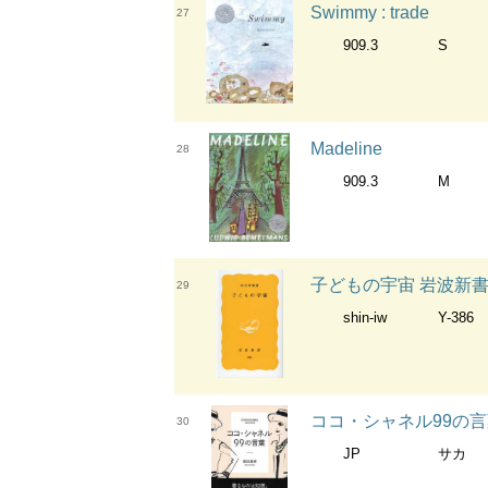
Swimmy : trade
27
909.3
S
Madeline
28
909.3
M
子どもの宇宙 岩波新書 ;
29
shin-iw
Y-386
ココ・シャネル99の言葉 扶
30
JP
サカ