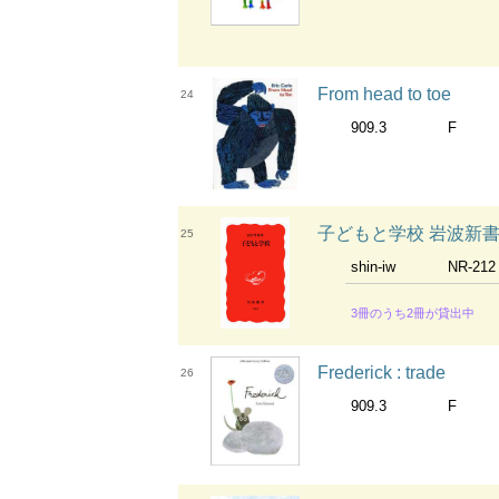
From head to toe
24
909.3
F
子どもと学校 岩波新書 ;
25
shin-iw
NR-212
3冊のうち2冊が貸出中
Frederick : trade
26
909.3
F