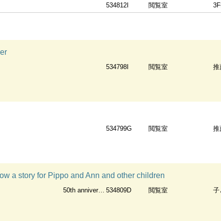
534812I
閲覧室
3
er
534798I
閲覧室
推
534799G
閲覧室
推
ellow a story for Pippo and Ann and other children
50th anniversary ed
534809D
閲覧室
子