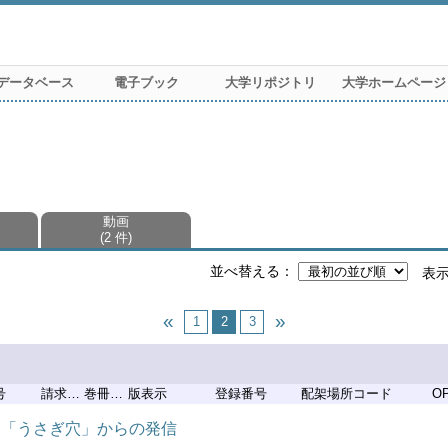
データベース
電子ブック
大学リポジトリ
大学ホームページ
動画
2 件
並べ替える
表
1
2
3
号
請求記号
巻冊記号
版表示
登録番号
配架場所コード
O
 「うさぎ穴」からの発信