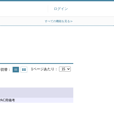
ログイン
すべての機能を見る≫
1ページあたり
示切替
PAC用備考