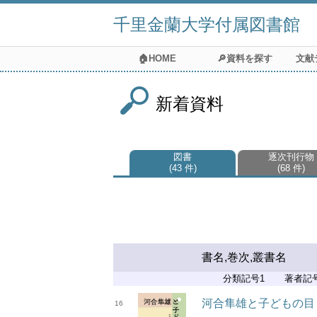
千里金蘭大学付属図書館
🏠HOME
🔎資料を探す
文献
新着資料
図書
逐次刊行物
43 件
68 件
書名,巻次,叢書名
分類記号1
著者記
河合隼雄と子どもの目
16