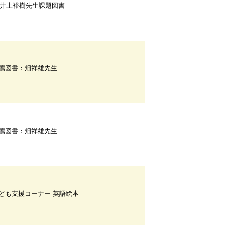
F井上裕樹先生課題図書
薦図書：畑祥雄先生
薦図書：畑祥雄先生
ども支援コーナー 英語絵本