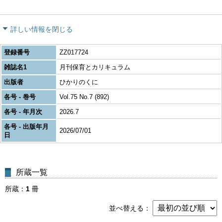
詳しい情報を閉じる
登録番号
ZZ017724
雑誌名1
月刊保育とカリキュラム
出版者
ひかりのくに
各号 - 巻号
Vol.75 No.7 (892)
各号 - 年月次
2026.7
各号 - 出版年月
2026/07/01
日
所蔵一覧
所蔵
1
冊
並べ替える