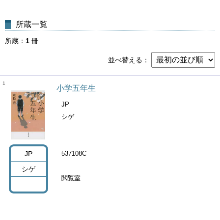
所蔵一覧
所蔵
1
冊
並べ替える
1
小学五年生
JP
シゲ
JP
537108C
シゲ
閲覧室