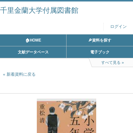
千里金蘭大学付属図書館
ログイン
🏠HOME
🔎資料を探す
文献データベース
電子ブック
すべて見る
新着資料に戻る