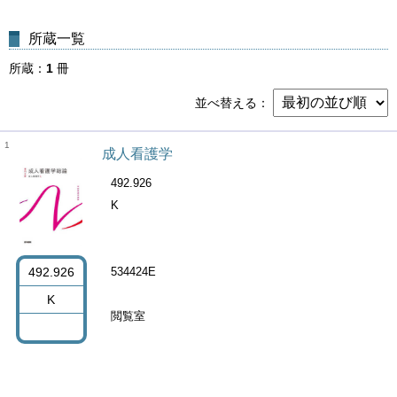
所蔵一覧
所蔵
1
冊
並べ替える
1
成人看護学
492.926
K
492.926
534424E
K
閲覧室