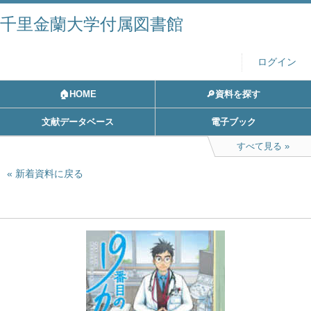
千里金蘭大学付属図書館
ログイン
🏠HOME
🔎資料を探す
文献データベース
電子ブック
すべて見る
新着資料に戻る