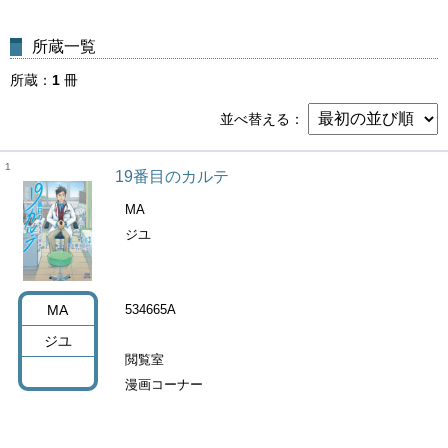
所蔵一覧
所蔵
1
冊
並べ替える
1
19番目のカルテ
MA
ジユ
MA
534665A
ジユ
閲覧室
漫画コーナー