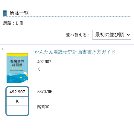
所蔵一覧
所蔵
1
冊
並べ替える
1
かんたん看護研究計画書書き方ガイド
492.907
K
492.907
537076B
K
閲覧室