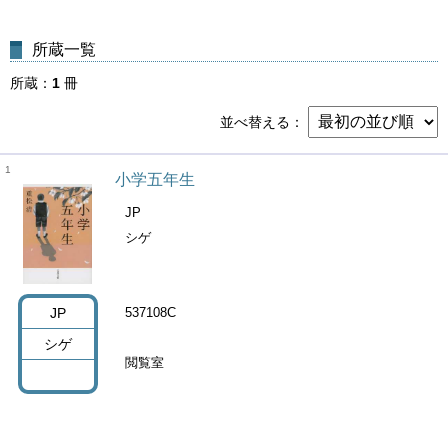
所蔵一覧
所蔵
1
冊
並べ替える
1
小学五年生
JP
シゲ
JP
537108C
シゲ
閲覧室