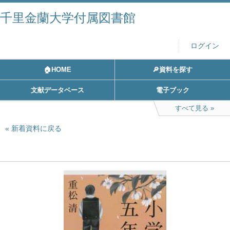
千里金蘭大学付属図書館
ログイン
🏠HOME
🔎資料を探す
文献データベース
電子ブック
すべて見る
新着資料に戻る