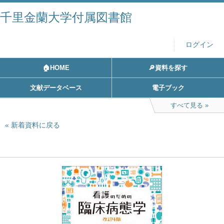
千里金蘭大学付属図書館
ログイン
🏠HOME
🔎資料を探す
文献データベース
電子ブック
すべて見る
新着資料に戻る