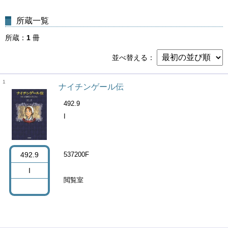
所蔵一覧
所蔵
1
冊
並べ替える
1
ナイチンゲール伝
492.9
I
492.9
537200F
I
閲覧室