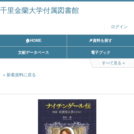
千里金蘭大学付属図書館
ログイン
🏠HOME
🔎資料を探す
文献データベース
電子ブック
すべて見る
新着資料に戻る