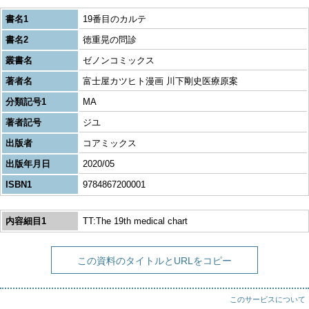
書名1
19番目のカルテ
書名2
徳重晃の問診
叢書名
ゼノンコミックス
著者名
富士屋カツヒト漫画 川下剛史医療原案
分類記号1
MA
著者記号
ジユ
出版者
コアミックス
出版年月日
2020/05
ISBN1
9784867200001
内容細目1
TT:The 19th medical chart
この資料のタイトルとURLをコピー
このサービスについて