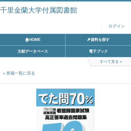
千里金蘭大学付属図書館
ログイン
🏠HOME
🔎資料を探す
文献データベース
電子ブック
すべて見る
所蔵一覧に戻る