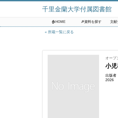
千里金蘭大学付属図書館
🏠HOME
🔎資料を探す
文献
所蔵一覧に戻る
オープン
小児
出版者
2026