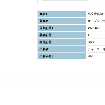
書名1
小児看護学
叢書名
オープンセサミ
分類記号1
492.9079
著者記号
T
巻冊記号
2027
出版者
ティーエー
出版年月日
2026