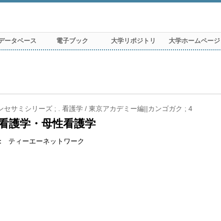
データベース
電子ブック
大学リポジトリ
大学ホームページ
セサミシリーズ ; . 看護学 / 東京アカデミー編||カンゴガク ; 4
看護学・母性看護学
ティーエーネットワーク