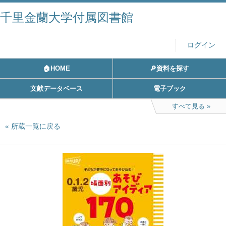
千里金蘭大学付属図書館
ログイン
🏠HOME
🔎資料を探す
文献データベース
電子ブック
すべて見る
所蔵一覧に戻る