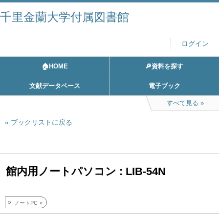
千里金蘭大学付属図書館
ログイン
🏠HOME
🔎資料を探す
文献データベース
電子ブック
すべて見る
ブックリストに戻る
館内用ノートパソコン : LIB-54N
ノートPC