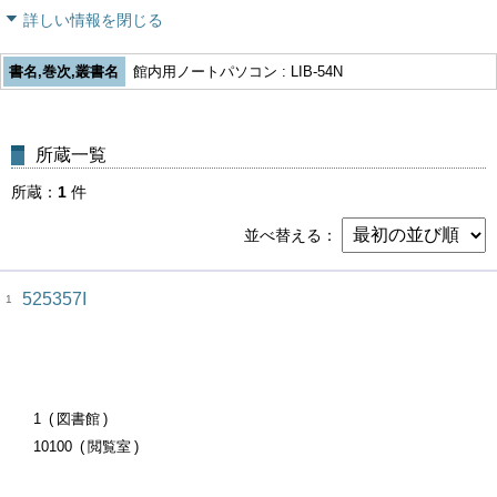
詳しい情報を閉じる
書名,巻次,叢書名
館内用ノートパソコン : LIB-54N
所蔵一覧
所蔵
1
件
並べ替える
525357I
1
1
図書館
10100
閲覧室