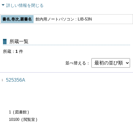
詳しい情報を閉じる
書名,巻次,叢書名
館内用ノートパソコン : LIB-53N
所蔵一覧
所蔵
1
件
並べ替える
525356A
1
1
図書館
10100
閲覧室