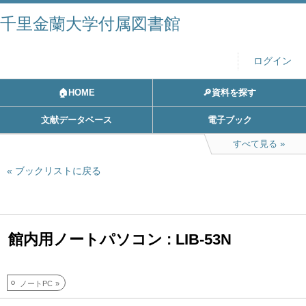
千里金蘭大学付属図書館
ログイン
🏠HOME
🔎資料を探す
文献データベース
電子ブック
すべて見る
ブックリストに戻る
館内用ノートパソコン : LIB-53N
ノートPC