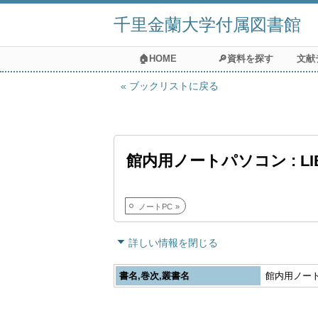
千里金蘭大学付属図書館
🏠HOME
🔎資料を探す
文献
ブックリストに戻る
館内用ノートパソコン : LIB
ノートPC
詳しい情報を閉じる
書名,巻次,叢書名
館内用ノートパ