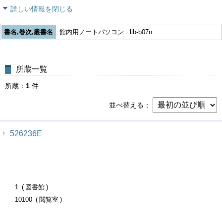
詳しい情報を閉じる
書名,巻次,叢書名
館内用ノートパソコン : lib-b07n
所蔵一覧
所蔵
1
件
並べ替える
526236E
1
1
図書館
10100
閲覧室