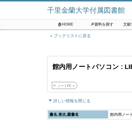
千里金蘭大学付属図書館
🏠HOME
🔎資料を探す
文献
ブックリストに戻る
館内用ノートパソコン : LIB
ノートPC
詳しい情報を閉じる
書名,巻次,叢書名
館内用ノートパ