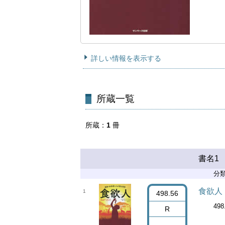
詳しい情報を表示する
所蔵一覧
所蔵
1
冊
書名1
分
食欲人
1
498.56
498
R