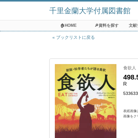
千里金蘭大学付属図書館
🏠HOME
🔎資料を探す
文献
ブックリストに戻る
食欲人
498.
R
53363
表紙画像
画像をク