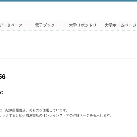
データベース
電子ブック
大学リポジトリ
大学ホームページ
56
3C
は「紀伊國屋書店」のものを使用しています。
リックすると紀伊國屋書店のオンラインストアの詳細ページを表示します。