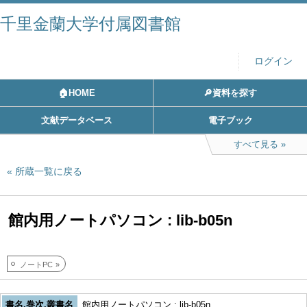
千里金蘭大学付属図書館
ログイン
🏠HOME
🔎資料を探す
文献データベース
電子ブック
すべて見る
所蔵一覧に戻る
館内用ノートパソコン : lib-b05n
ノートPC
書名,巻次,叢書名
館内用ノートパソコン : lib-b05n